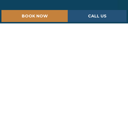
BOOK NOW
CALL US
HOME
ISPIRAZIONI
TALAMONE AND ITS HISTORY
TALAMONE AND ITS
HISTORY
Every place has a story.
Talamone is no exception: situated south of the
Monti dell’Uccellina and overlooking the Gulf of
Argentario, it has much to tell.