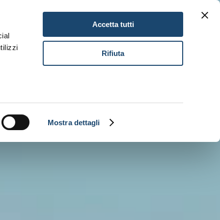
Gitav Gift Card
Careers
EN
Accetta tutti
ial
ilizzi
Book Now
Rifiuta
Mostra dettagli