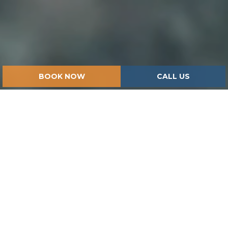
BOOK NOW
CALL US
HOME
ISPIRAZIONI
VULCI ARCHAEOLOGICAL AND NATURE PARK
History mingling with the present
VULCI ARCHAEOLOGICAL
AND NATURE PARK