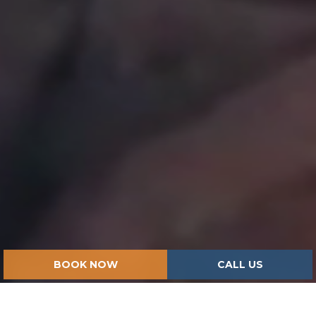
BOOK NOW
CALL US
HOME
ISPIRAZIONI
THE ISLAND OF GIUDECCA