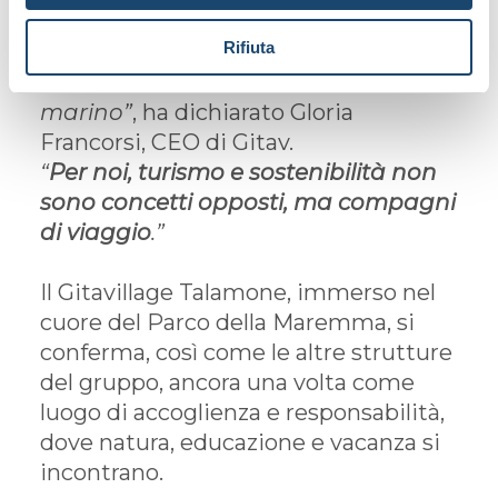
divulgazione scientifica accessibile e
Rifiuta
coinvolgimento attivo delle persone
nella conoscenza dell’ambiente
marino”
, ha dichiarato Gloria
Francorsi, CEO di Gitav.
“
Per noi, turismo e sostenibilità non
sono concetti opposti, ma compagni
di viaggio
.”
Il Gitavillage Talamone, immerso nel
cuore del Parco della Maremma, si
conferma, così come le altre strutture
del gruppo, ancora una volta come
luogo di accoglienza e responsabilità,
dove natura, educazione e vacanza si
incontrano.