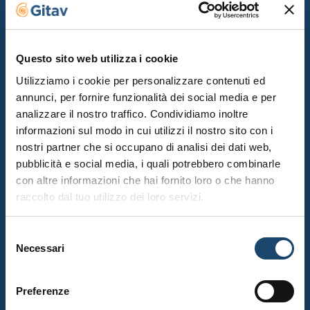
Questo sito web utilizza i cookie
Utilizziamo i cookie per personalizzare contenuti ed
annunci, per fornire funzionalità dei social media e per
analizzare il nostro traffico. Condividiamo inoltre
informazioni sul modo in cui utilizzi il nostro sito con i
nostri partner che si occupano di analisi dei dati web,
pubblicità e social media, i quali potrebbero combinarle
con altre informazioni che hai fornito loro o che hanno
LA CUCINA TIPICA VENETA
raccolto dal tuo utilizzo dei loro servizi.
Selezione
Il Veneto propone una vasta gamma di
piatti unici
Necessari
del
grazie ai diversi territori e alle culture che lo
consenso
compongono.
Preferenze