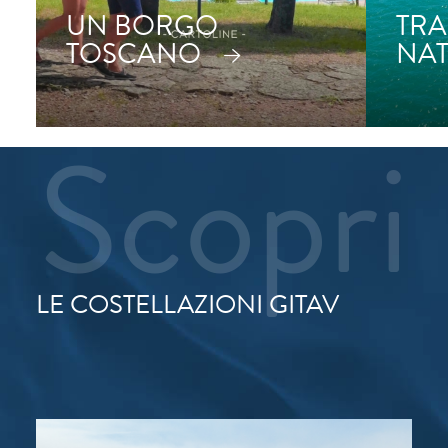
UN BORGO
TRA
TOSCANO
NA
Scopri
LE COSTELLAZIONI GITAV