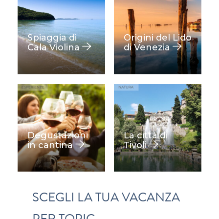
Spiaggia di
Origini del Lido
Cala Violina
di Venezia
Degustazioni
La città di
in cantina
Tivoli
SCEGLI LA TUA VACANZA
PER TOPIC