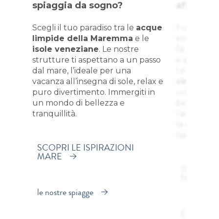
spiaggia da sogno?
affascine
Scegli il tuo paradiso tra le
acque
Fuggi dalla
limpide della Maremma
e le
energie. Re
isole veneziane
. Le nostre
fai trekkin
strutture ti aspettano a un passo
e ammira p
dal mare, l’ideale per una
Le nostre 
vacanza all’insegna di sole, relax e
circondat
puro divertimento. Immergiti in
una vacanz
un mondo di bellezza e
benessere 
tranquillità.
l’ambiente.
la spina e 
natura.
SCOPRI LE ISPIRAZIONI
MARE
TROVA L
NELLA 
le nostre spiagge
Esplora l