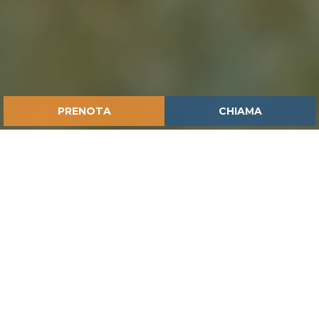
PRENOTA
CHIAMA
HOME
ISPIRAZIONI
ESPLORA LA MAREMMA: AVVENTURE PER GRANDI E
PICCINI!
NEL CUORE DELLA
TOSCANA PIÙ AUTENTICA