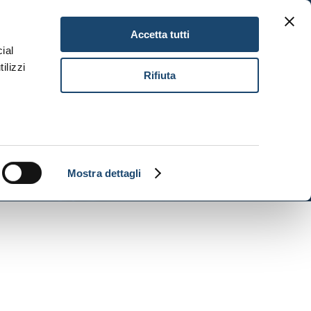
Gitav Gift Card
Karriere
DE
Accetta tutti
ial
ilizzi
Buch
Rifiuta
Mostra dettagli