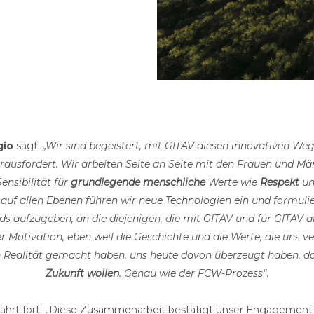
gio
sagt:
„Wir sind begeistert, mit GITAV diesen innovativen We
rausfordert. Wir arbeiten Seite an Seite mit den Frauen und Män
ensibilität für
grundlegende menschliche
Werte wie
Respekt
u
uf allen Ebenen führen wir neue Technologien ein und formulie
s aufzugeben, an die diejenigen, die mit GITAV und für GITAV
 Motivation, eben weil die Geschichte und die Werte, die uns ve
n Realität gemacht haben, uns heute davon überzeugt haben, da
Zukunft wollen
. Genau wie der FCW-Prozess“
.
fährt fort: „Diese Zusammenarbeit bestätigt unser Engagement 