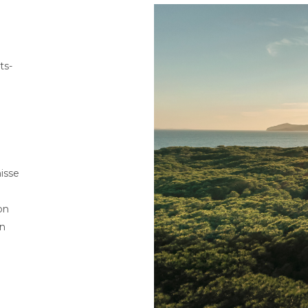
ts-
isse
on
en