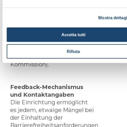
04.07.2025
erstellt. Die
Bewertung wurde von
Dritten durch objektive und
Mostra dettagl
subjektive Analysen
durchgeführt (siehe Artikel 3,
Accetta tutti
Absatz 1 des
Durchführungsbeschlusses
Rifiuta
(EU) 2018/1523 der
Kommission).
Feedback-Mechanismus
und Kontaktangaben
Die Einrichtung ermöglicht
es jedem, etwaige Mängel bei
der Einhaltung der
Barrierefreiheitsanforderungen