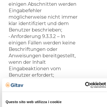
einigen Abschnitten werden
Eingabefehler
möglicherweise nicht immer
klar identifiziert und dem
Benutzer beschrieben;
•
Anforderung 9.3.3.2 – In
einigen Fällen werden keine
Beschriftungen oder
Anweisungen bereitgestellt,
wenn der Inhalt
Eingabeaktionen vom
Benutzer erfordert;
•
Anforderung 9.3.3.3 – Wenn
ein Eingabefehler identifiziert
wird und Vorschläge zur
Korrektur bekannt sind,
Questo sito web utilizza i cookie