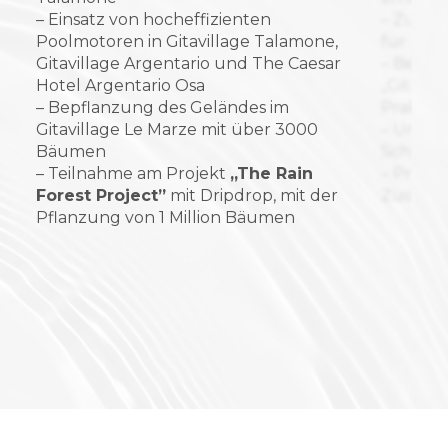
– Einsatz von hocheffizienten
– Zusam
Poolmotoren in Gitavillage Talamone,
für Tou
Gitavillage Argentario und The Caesar
– Bereit
Hotel Argentario Osa
„Gitav 
– Bepflanzung des Geländes im
Praktik
Gitavillage Le Marze mit über 3000
– Unter
Bäumen
Schulkin
– Teilnahme am Projekt
„The Rain
– Projek
Forest Project”
mit Dripdrop, mit der
Zusamme
Pflanzung von 1 Million Bäumen