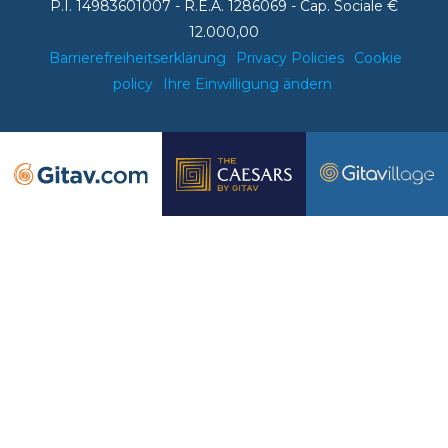
P.I. 14983601007 - R.E.A. 1286069 - Cap. Sociale €
12.000,00
Barrierefreiheitserklärung
Privacy Policies
Cookie
policy
Ihre Einwilligung ändern