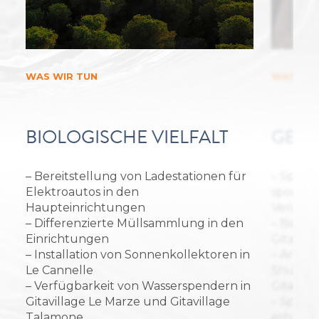
WAS WIR TUN
WAS WIR
BIOLOGISCHE VIELFALT
GEME
– Bereitstellung von Ladestationen für
– Sponso
Elektroautos in den
sportlic
Haupteinrichtungen
Veranst
– Differenzierte Müllsammlung in den
– Bau e
Einrichtungen
Gitavill
– Installation von Sonnenkollektoren in
– Angeb
Le Cannelle
Shuttle
– Verfügbarkeit von Wasserspendern in
Gitavill
Gitavillage Le Marze und Gitavillage
– Spend
Talamone
erhalte