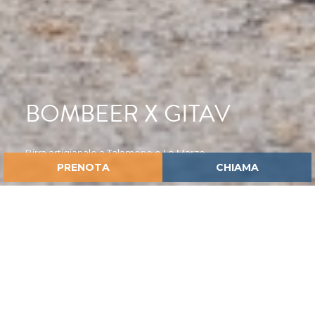
BOMBEER X GITAV
Birra artigianale a Talamone e Le Marze
PRENOTA
CHIAMA
HOME
NEWS
BOMBEER X GITAV
Una birra artigianale in edizione limitata,
esclusiva per i Gitavillage Le Marze e
Talamone, prima bottiglia di una serie