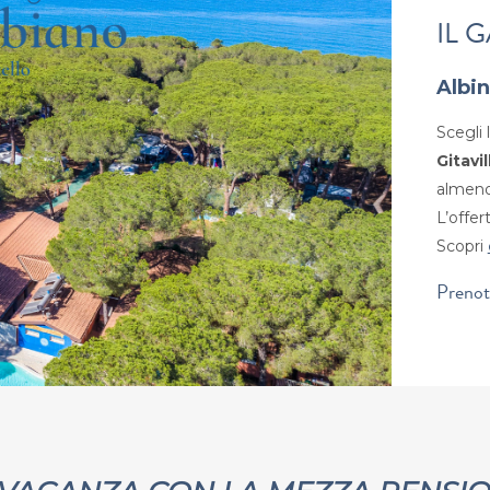
IL 
Albin
Scegli
Gitavi
almeno 
L’offe
Scopri
Prenot