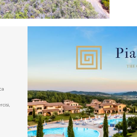
ca
cisi,