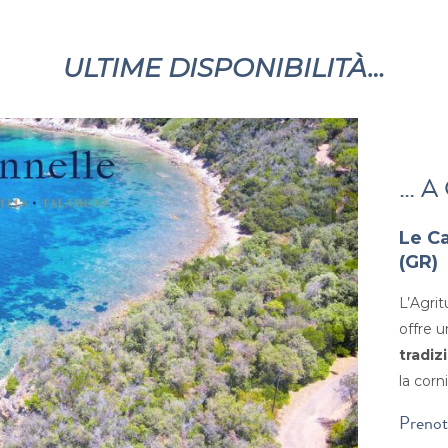
ULTIME DISPONIBILITÀ…
… A
Le C
(GR)
L’Agri
offre u
tradiz
la corn
Prenot