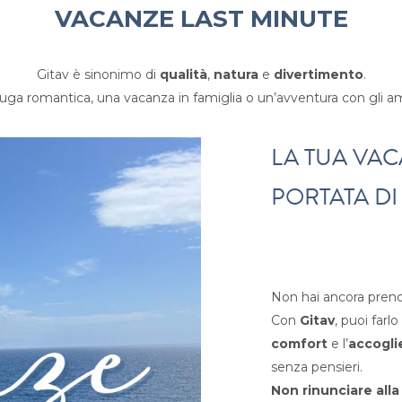
VACANZE LAST MINUTE
Gitav è sinonimo di
qualità
,
natura
e
divertimento
.
ga romantica, una vacanza in famiglia o un’avventura con gli amic
LA TUA VAC
PORTATA DI
Non hai ancora preno
Con
Gitav
, puoi farlo
comfort
e l’
accogli
senza pensieri.
Non rinunciare all