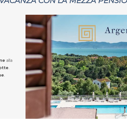
 VACANZA CON LA MEZZA PENSI
one
alla
otte
.
ne
.