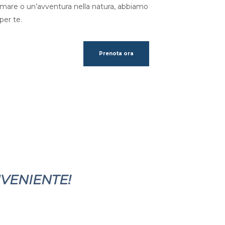
l mare o un’avventura nella natura, abbiamo
per te.
Prenota ora
NVENIENTE!