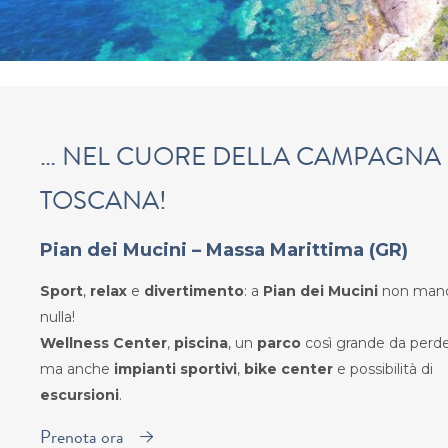
… NEL CUORE DELLA CAMPAGNA
TOSCANA!
Pian dei Mucini – Massa Marittima (GR)
Sport
,
relax
e
divertimento
: a
Pian dei Mucini
non man
nulla!
Wellness Center
,
piscina
, un
parco
così grande da perder
ma anche
impianti sportivi
,
bike center
e possibilità di
escursioni
.
Prenota ora