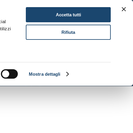
Gift Card
Lavora con noi
IT
Accetta tutti
ial
ilizzi
Prenota
Rifiuta
Mostra dettagli