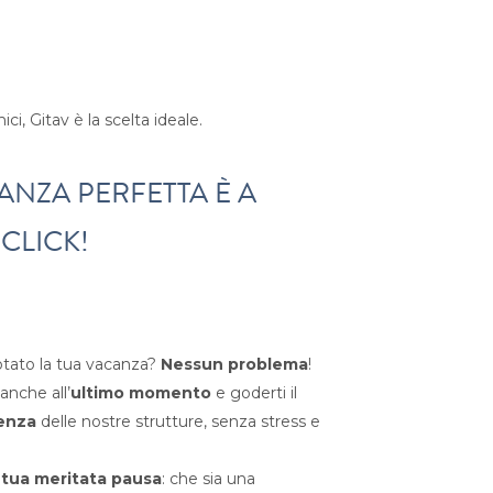
i, Gitav è la scelta ideale.
ANZA PERFETTA È A
 CLICK!
tato la tua vacanza?
Nessun problema
!
 anche all’
ultimo momento
e goderti il
enza
delle nostre strutture, senza stress e
a tua meritata pausa
: che sia una