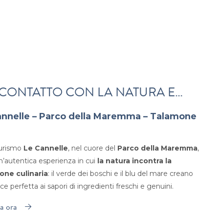
 CONTATTO CON LA NATURA E…
annelle – Parco della Maremma – Talamone
turismo
Le Cannelle
, nel cuore del
Parco della Maremma
,
n’autentica esperienza in cui
la natura incontra la
ione culinaria
: il verde dei boschi e il blu del mare creano
ice perfetta ai sapori di ingredienti freschi e genuini.
a ora