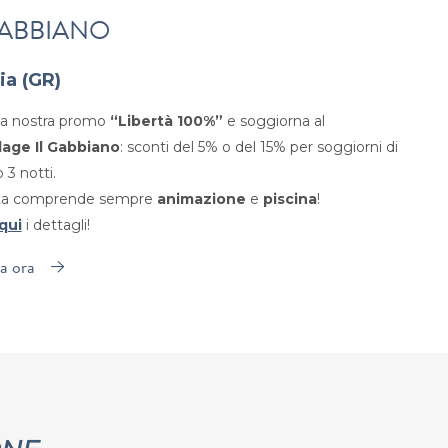
GABBIANO
ia (GR)
 la nostra promo
“Libertà 100%”
e soggiorna al
llage Il Gabbiano
: sconti del 5% o del 15% per soggiorni di
3 notti.
rta comprende sempre
animazione
e
piscina
!
qui
i dettagli!
a ora