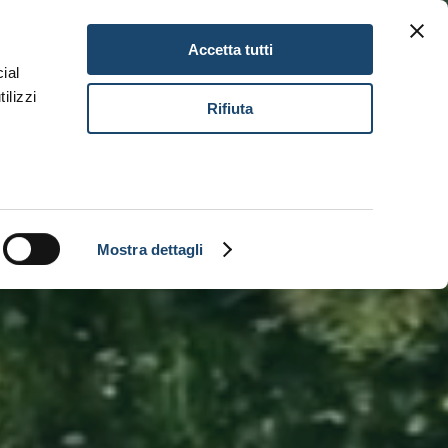
Gift Card
Lavora con noi
IT
Accetta tutti
ial
ilizzi
Prenota
Rifiuta
Mostra dettagli