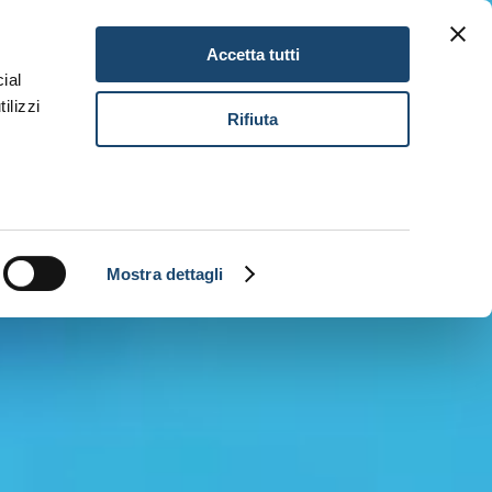
Gift Card
Lavora con noi
IT
Accetta tutti
ial
ilizzi
Prenota
Rifiuta
Mostra dettagli