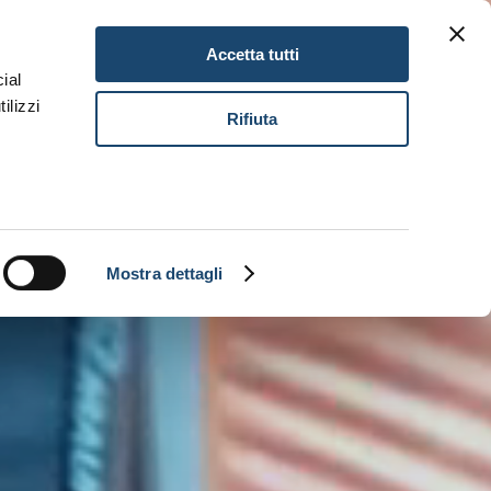
Gitav Gift Card
Karriere
DE
Accetta tutti
ial
ilizzi
Buch
Rifiuta
Mostra dettagli