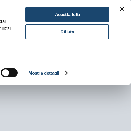
Gitav Gift Card
Karriere
DE
Accetta tutti
ial
ilizzi
Buch
Rifiuta
Mostra dettagli