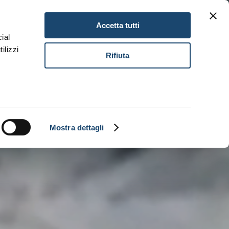
Gift Card
Lavora con noi
IT
Accetta tutti
ial
ilizzi
Prenota
Rifiuta
Mostra dettagli