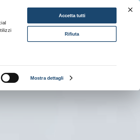
Gitav Gift Card
Karriere
DE
Accetta tutti
ial
ilizzi
Buch
Rifiuta
Mostra dettagli