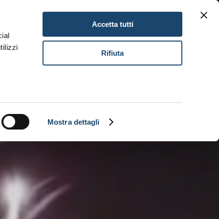
Gitav Gift Card
Karriere
DE
Accetta tutti
ial
ilizzi
Buch
Rifiuta
Mostra dettagli