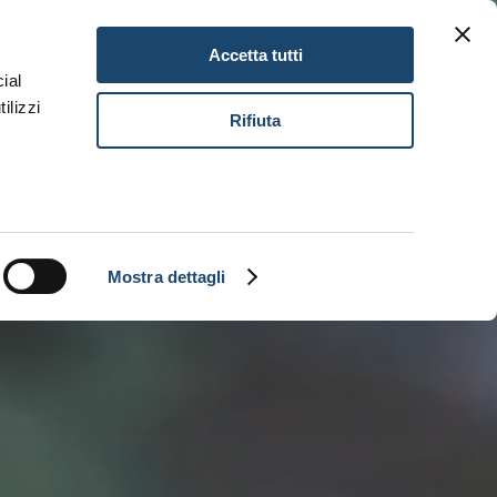
Gitav Gift Card
Karriere
DE
Accetta tutti
ial
ilizzi
Buch
Rifiuta
Mostra dettagli