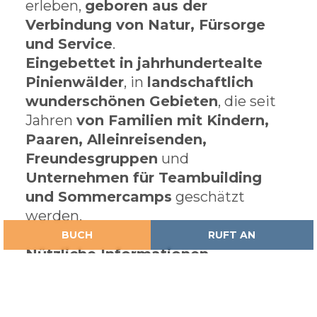
erleben,
geboren aus der
Verbindung von Natur, Fürsorge
und Service
.
Eingebettet in jahrhundertealte
Pinienwälder
, in
landschaftlich
wunderschönen Gebieten
, die seit
Jahren
von Familien mit Kindern,
Paaren, Alleinreisenden,
Freundesgruppen
und
Unternehmen für Teambuilding
und Sommercamps
geschätzt
werden.
BUCH
RUFT AN
Nützliche Informationen
Capitaneria di Porto – Talamone
Capitaneria di Porto – Porto Santo
Stefano