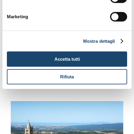
„Marittima“ hinzufügte, um ihre Küstenlage zu
kennzeichnen. Diese Definition ersetzte das frühere
Marketing
„di Maremma“ aus dem frühen Mittelalter, das ein
sumpfiges Gebiet bezeichnete und aus dem
Spanischen „
marisma
“ abgeleitet war, was so viel wie
Mostra dettagli
„sumpfiges Küstengebiet“ bedeutete.
Accetta tutti
Entdecken Sie Pian dei Mucini
Rifiuta