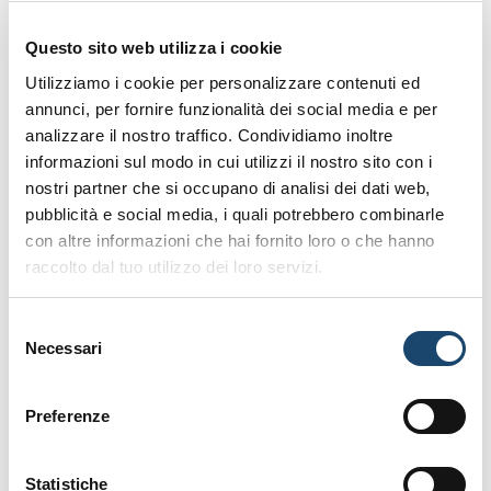
der Stadt wurde.
Questo sito web utilizza i cookie
Die
Società dei Terzieri Massetani
wurde 1959 mit
Utilizziamo i cookie per personalizzare contenuti ed
dem Ziel gegründet, die antike Tradition der
annunci, per fornire funzionalità dei social media e per
Armbrust zu bewahren, unter anderem durch den
analizzare il nostro traffico. Condividiamo inoltre
„Balestro del Girifalco“
, einen Wettbewerb, der
informazioni sul modo in cui utilizzi il nostro sito con i
jedes Jahr am vierten Sonntag im Mai und am 14.
nostri partner che si occupano di analisi dei dati web,
August stattfindet und die Geschichte und Kultur der
pubblicità e social media, i quali potrebbero combinarle
Stadt feiert. Zusammen mit anderen jährlichen
con altre informazioni che hai fornito loro o che hanno
Veranstaltungen wie
Lirica in Piazza
und
Calici
raccolto dal tuo utilizzo dei loro servizi.
sotto le stelle
trägt der Balestro del Girifalco zur
Lebendigkeit der Stadt bei.
Selezione
Necessari
del
Zum Schluss noch ein
Kuriosum: Warum
consenso
Marittima?
Die Hinzufügung des Adjektivs
Preferenze
„Marittima“ wurde im 18. Jahrhundert unter der
lothringischen Regierung gefestigt, die den
Ortsnamen der Maremma häufig den Zusatz
Statistiche