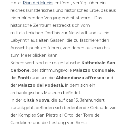
Hotel
Pian dei Mucini
entfernt, verfügt über ein
reiches künstlerisches und historisches Erbe, das aus
einer blühenden Vergangenheit stammt. Das
historische Zentrum erstreckt sich vom
mittelalterlichen Dorf bis zur Neustadt und ist ein
Labyrinth aus alten Gassen, die zu faszinierenden
Aussichtspunkten führen, von denen aus man bis
zum Meer blicken kann.
Sehenswert sind die majestätische
Kathedrale San
Cerbone
, der stimmungsvolle
Palazzo Comunale
,
die
Fonti
rund um die
Abbondanza affresco
und
der
Palazzo del Podestà
, in dem sich ein
archäologisches Museum befindet.
In der
Città Nuova
, die auf das 13. Jahrhundert
zurückgeht, befinden sich bedeutende Gebäude wie
der Komplex San Pietro all’Orto, der Torre del
Candeliere und die Festung von Siena.